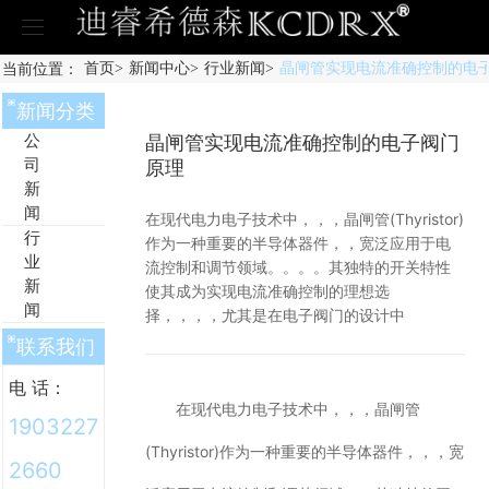
首页
当前位置：
首页
>
新闻中心
>
行业新闻
>
晶闸管实现电流准确控制的电
产品中心
新闻分类
高压系列
微机保护
公
晶闸管实现电流准确控制的电子阀门
智能操控装置
司
原理
智能测控
新
多功能电力仪表
闻
在现代电力电子技术中，，，晶闸管(Thyristor)
测谐波、、、、复费率电力仪表
行
作为一种重要的半导体器件，，宽泛应用于电
交流数显表
业
流控制和调节领域。。。。其独特的开关特性
导轨表
新
使其成为实现电流准确控制的理想选
电能质量治理
闻
择，，，，尤其是在电子阀门的设计中
智能电力电容模块
常规无功补偿组件
联系我们
控制投切单元
电 话：
有源滤波模块
在现代电力电子技术中，，，晶闸管
静止无功发生器
1903227
电气安全
(Thyristor)作为一种重要的半导体器件，，，宽
电涌保护器
2660
后备保护器