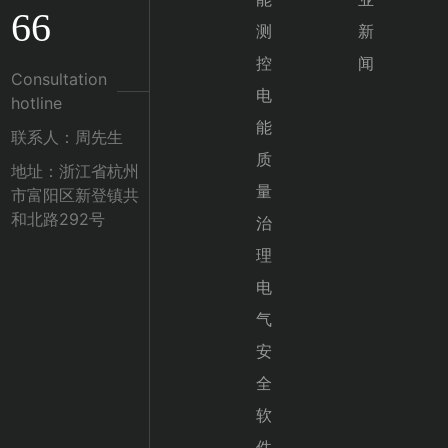
66
测
新
控
闻
Consultation
电
hotline
能
联系人：周先生
质
地址：浙江省杭州
量
市富阳区新登镇共
和北路292号
治
理
电
气
安
全
软
件