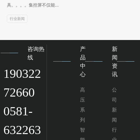
具。。。。集控屏不仅能...
行业新闻
咨询热
产
新
线
品
闻
中
资
190322
心
讯
72660
高
公
压
司
0581-
系
新
列
闻
632263
智
行
能
业