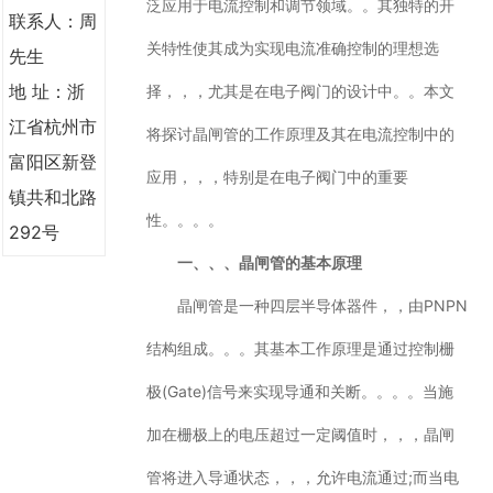
泛应用于电流控制和调节领域。。其独特的开
软件产品
联系人：周
智慧用电安全监测云平台
关特性使其成为实现电流准确控制的理想选
先生
商业电费预缴方案解决
能耗监测管理系统
地 址：浙
择，，，尤其是在电子阀门的设计中。。本文
后台监控系统
江省杭州市
新闻中心
将探讨晶闸管的工作原理及其在电流控制中的
公司新闻
富阳区新登
行业新闻
应用，，，特别是在电子阀门中的重要
镇共和北路
案例展示
性。。。。
应用范围
292号
关于我们
一、、、晶闸管的基本原理
公司简介
企业文化
晶闸管是一种四层半导体器件，，由PNPN
发展历程
荣誉资质
结构组成。。。其基本工作原理是通过控制栅
工厂设备
服务支持
极(Gate)信号来实现导通和关断。。。。当施
联系我们
加在栅极上的电压超过一定阈值时，，，晶闸
管将进入导通状态，，，允许电流通过;而当电